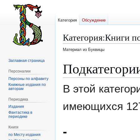
Категория
Обсуждение
Категория
:
Книги по
Материал из Буквицы
Заглавная страница
Перейти
Перейти
Подкатегори
к
к
Персоналии
навигации
поиску
Персоны по алфавиту
Книжные издания по
В этой категор
авторам
Периодика
имеющихся 12
Издания
Фантастика в
периодике
-
Книги
по Месту издания