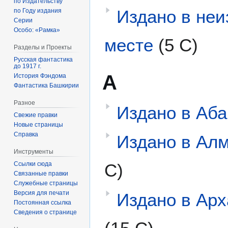
по Издательству
Издано в неи
по Году издания
Серии
Особо: «Рамка»
месте
(5 С)
Разделы и Проекты
Русская фантастика
до 1917 г.
А
История Фэндома
Фантастика Башкирии
Разное
Издано в Аба
Свежие правки
Новые страницы
Справка
Издано в Ал
Инструменты
Ссылки сюда
С)
Связанные правки
Служебные страницы
Версия для печати
Издано в Арх
Постоянная ссылка
Сведения о странице