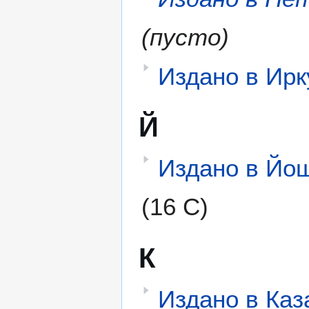
(пусто)
Издано в Ирк
Й
Издано в Йо
(16 С)
К
Издано в Каз