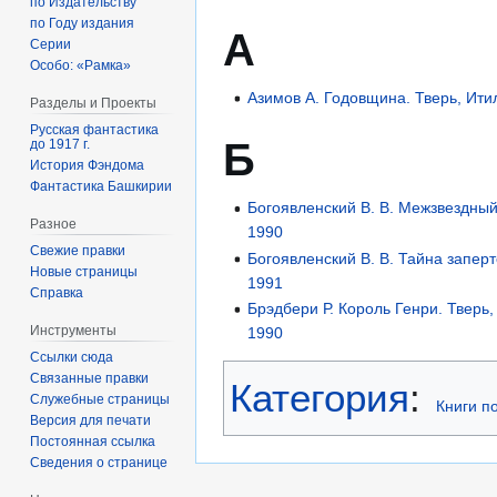
по Издательству
по Году издания
А
Серии
Особо: «Рамка»
Азимов А. Годовщина. Тверь, Ити
Разделы и Проекты
Русская фантастика
Б
до 1917 г.
История Фэндома
Фантастика Башкирии
Богоявленский В. В. Межзвездный 
Разное
1990
Свежие правки
Богоявленский В. В. Тайна заперт
Новые страницы
1991
Справка
Брэдбери Р. Король Генри. Тверь
Инструменты
1990
Ссылки сюда
Связанные правки
Категория
:
Служебные страницы
Книги п
Версия для печати
Постоянная ссылка
Сведения о странице