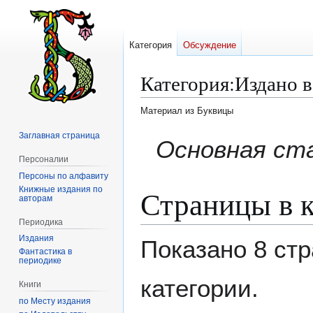
Категория
Обсуждение
Категория
:
Издано в
Материал из Буквицы
Заглавная страница
Перейти
Перейти
Основная ст
к
к
Персоналии
навигации
поиску
Персоны по алфавиту
Страницы в к
Книжные издания по
авторам
Периодика
Издания
Показано 8 стр
Фантастика в
периодике
категории.
Книги
по Месту издания