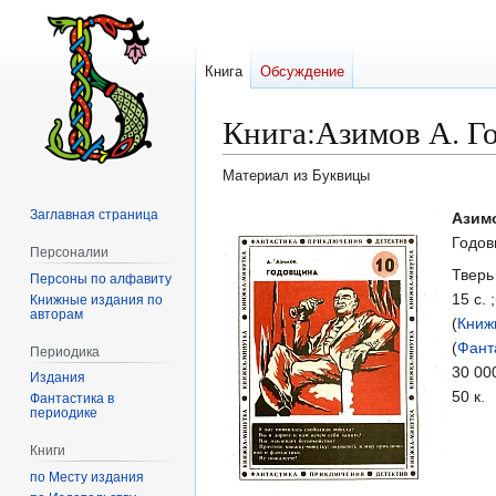
Книга
Обсуждение
Книга
:
Азимов А. Го
Материал из Буквицы
Заглавная страница
Перейти
Перейти
Азимо
к
к
Годов
Персоналии
навигации
поиску
Тверь
Персоны по алфавиту
15 с. 
Книжные издания по
авторам
(
Книж
(
Фант
Периодика
30 000
Издания
50 к.
Фантастика в
периодике
Книги
по Месту издания