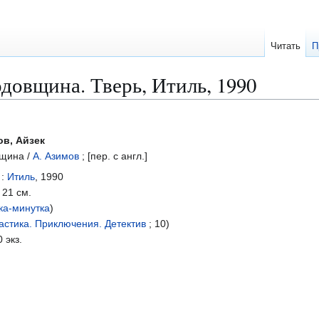
Читать
П
довщина. Тверь, Итиль, 1990
в, Айзек
щина /
А. Азимов
; [пер. с англ.]
 :
Итиль
, 1990
; 21 см.
ка-минутка
)
астика. Приключения. Детектив
; 10)
 экз.