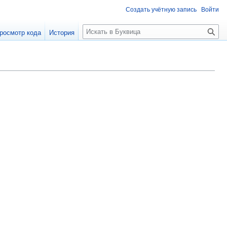
Создать учётную запись
Войти
П
росмотр кода
История
о
и
с
к