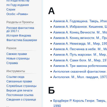
по Издательству
по Году издания
А
Серии
Особо: «Рамка»
Азимов А. Годовщина. Тверь, Ити
Разделы и Проекты
Азимов А. Избранное. Кишинев, Ш
Русская фантастика
до 1917 г.
Азимов А. Конец Вечности. М., Мо
История Фэндома
Азимов А. Конец вечности. М., Пр
Фантастика Башкирии
Азимов А. Немезида. М., Мир, 19
Разное
Азимов А. Песчинка в небе. М., М
Свежие правки
Азимов А. Путь марсиан. М., Мир
Новые страницы
Азимов А. Сами боги. М., Мир, 19
Справка
Азимов А. Три закона роботехники
Антология сказочной фантастики. 
Инструменты
Антология. М., Мол. гвардия, 197
Ссылки сюда
Связанные правки
Служебные страницы
Б
Версия для печати
Постоянная ссылка
Сведения о странице
Брэдбери Р. Король Генри. Тверь
1990