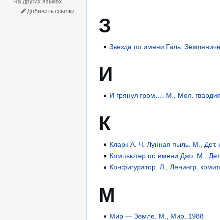
На других языках
Добавить ссылки
З
Звезда по имени Галь. Земляничн
И
И грянул гром…. М., Мол. гварди
К
Кларк А. Ч. Лунная пыль. М., Дет. 
Компьютер по имени Джо. М., Дет.
Конфигуратор. Л., Ленингр. комит
М
Мир — Земле. М., Мир, 1988