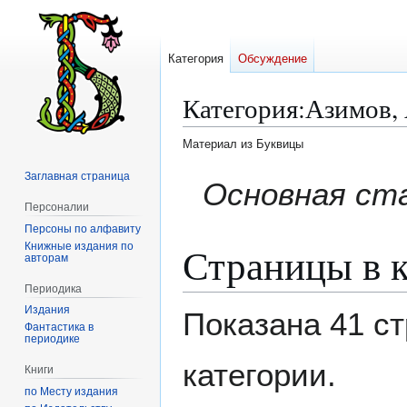
Категория
Обсуждение
Категория
:
Азимов,
Материал из Буквицы
Заглавная страница
Перейти
Перейти
Основная ст
к
к
Персоналии
навигации
поиску
Персоны по алфавиту
Страницы в к
Книжные издания по
авторам
Периодика
Издания
Показана 41 с
Фантастика в
периодике
категории.
Книги
по Месту издания