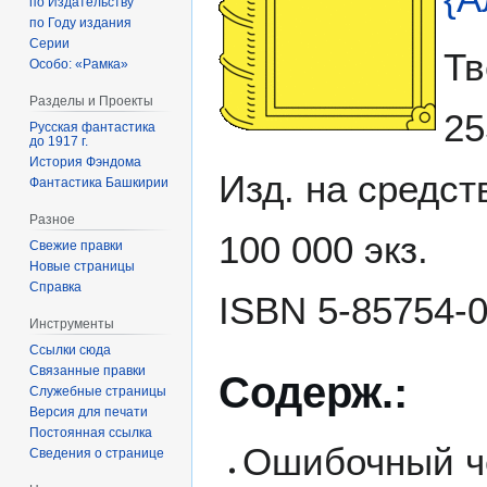
по Издательству
по Году издания
Серии
Тв
Особо: «Рамка»
Разделы и Проекты
25
Русская фантастика
до 1917 г.
История Фэндома
Изд. на средств
Фантастика Башкирии
Разное
100 000 экз.
Свежие правки
Новые страницы
Справка
ISBN 5-85754-01
Инструменты
Ссылки сюда
Связанные правки
Содерж.:
Служебные страницы
Версия для печати
Постоянная ссылка
Ошибочный че
Сведения о странице