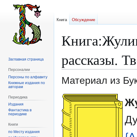
Книга
Обсуждение
Книга
:
Жулин
рассказы. Тв
Заглавная страница
Персоналии
Персоны по алфавиту
Материал из Бу
Книжные издания по
авторам
Перейти
Перейти
Периодика
Ж
к
к
Издания
навигации
поиску
Фантастика в
периодике
Ду
Книги
по Месту издания
{А