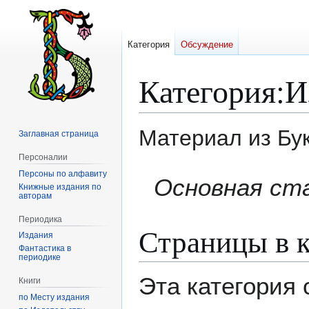
Категория
Обсуждение
Категория
:
И
Материал из Бу
Заглавная страница
Персоналии
Персоны по алфавиту
Перейти
Перейти
Основная ст
Книжные издания по
к
к
авторам
навигации
поиску
Периодика
Страницы в к
Издания
Фантастика в
периодике
Эта категория
Книги
по Месту издания