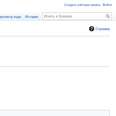
Создать учётную запись
Войти
П
росмотр кода
История
о
и
Справка
с
к