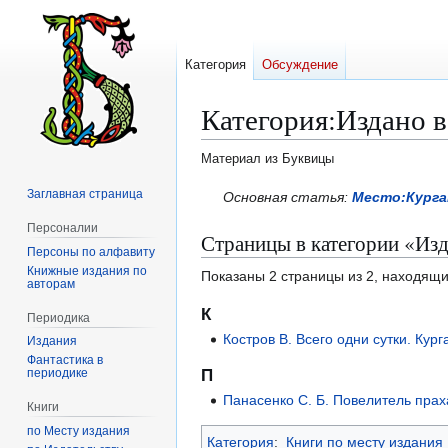
Категория
Обсуждение
Категория
:
Издано в
Материал из Буквицы
Заглавная страница
Перейти
Перейти
Основная статья:
Место:Курга
к
к
Персоналии
Страницы в категории «Изд
навигации
поиску
Персоны по алфавиту
Книжные издания по
Показаны 2 страницы из 2, находящи
авторам
К
Периодика
Костров В. Всего одни сутки. Кург
Издания
Фантастика в
периодике
П
Панасенко С. Б. Повелитель праха
Книги
по Месту издания
Категория
:
Книги по месту издания