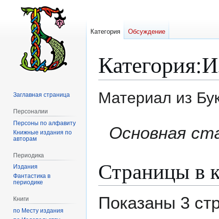
Категория
Обсуждение
Категория
:
И
Материал из Бу
Заглавная страница
Персоналии
Персоны по алфавиту
Перейти
Перейти
Основная ст
Книжные издания по
к
к
авторам
навигации
поиску
Периодика
Страницы в к
Издания
Фантастика в
периодике
Показаны 3 ст
Книги
по Месту издания