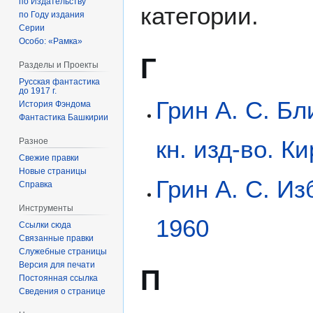
по Издательству
категории.
по Году издания
Серии
Особо: «Рамка»
Г
Разделы и Проекты
Русская фантастика
до 1917 г.
Грин А. С. Б
История Фэндома
Фантастика Башкирии
кн. изд-во. К
Разное
Свежие правки
Новые страницы
Грин А. С. Из
Справка
Инструменты
1960
Ссылки сюда
Связанные правки
Служебные страницы
Версия для печати
П
Постоянная ссылка
Сведения о странице