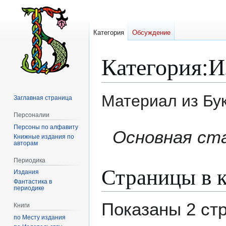
Категория
Обсуждение
Категория
:
И
Материал из Бу
Заглавная страница
Персоналии
Персоны по алфавиту
Перейти
Перейти
Основная ст
Книжные издания по
к
к
авторам
навигации
поиску
Периодика
Страницы в к
Издания
Фантастика в
периодике
Показаны 2 ст
Книги
по Месту издания