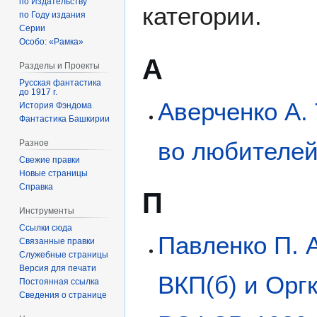
по Издательству
категории.
по Году издания
Серии
Особо: «Рамка»
А
Разделы и Проекты
Русская фантастика
до 1917 г.
Аверченко А. 
История Фэндома
Фантастика Башкирии
во любителей 
Разное
Свежие правки
Новые страницы
Справка
П
Инструменты
Ссылки сюда
Павленко П. 
Связанные правки
Служебные страницы
Версия для печати
ВКП(б) и Орг
Постоянная ссылка
Сведения о странице