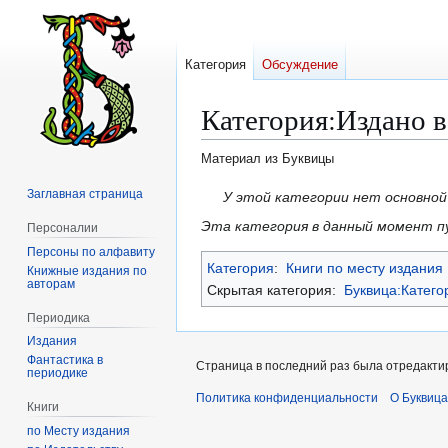
Категория
Обсуждение
Категория
:
Издано 
Материал из Буквицы
Заглавная страница
Перейти
Перейти
У этой категории нет основно
к
к
Эта категория в данный момент п
Персоналии
навигации
поиску
Персоны по алфавиту
Категория
:
Книги по месту издания
Книжные издания по
авторам
Скрытая категория:
Буквица:Катего
Периодика
Издания
Фантастика в
Страница в последний раз была отредактир
периодике
Политика конфиденциальности
О Буквица
Книги
по Месту издания