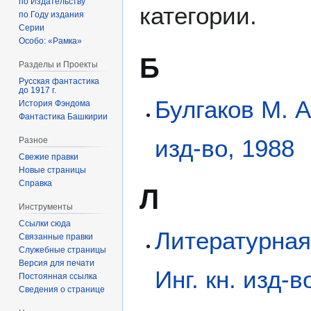
по Издательству
категории.
по Году издания
Серии
Особо: «Рамка»
Б
Разделы и Проекты
Русская фантастика
до 1917 г.
Булгаков М. А
История Фэндома
Фантастика Башкирии
изд-во, 1988
Разное
Свежие правки
Новые страницы
Справка
Л
Инструменты
Ссылки сюда
Литературная
Связанные правки
Служебные страницы
Версия для печати
Инг. кн. изд-в
Постоянная ссылка
Сведения о странице