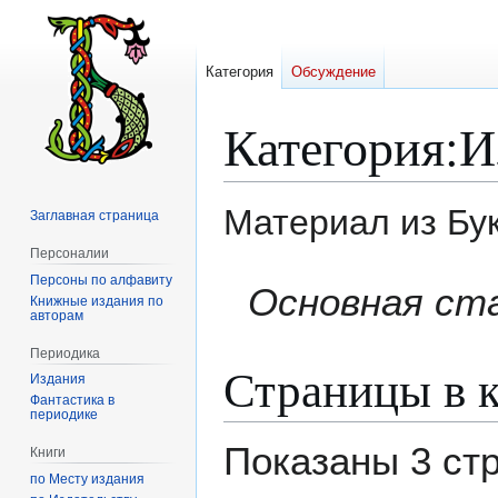
Категория
Обсуждение
Категория
:
И
Материал из Бу
Заглавная страница
Персоналии
Персоны по алфавиту
Перейти
Перейти
Основная ст
Книжные издания по
к
к
авторам
навигации
поиску
Периодика
Страницы в к
Издания
Фантастика в
периодике
Показаны 3 ст
Книги
по Месту издания