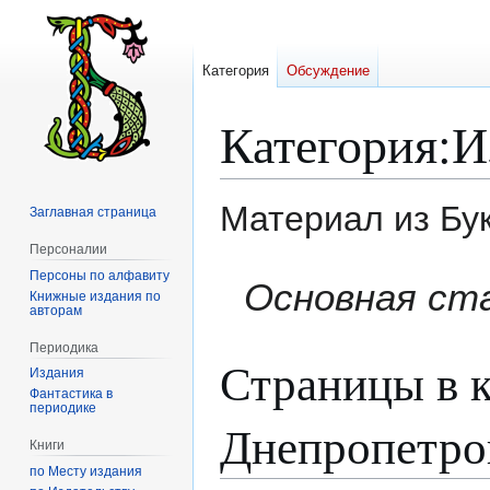
Категория
Обсуждение
Категория
:
И
Материал из Бу
Заглавная страница
Персоналии
Персоны по алфавиту
Перейти
Перейти
Основная ст
Книжные издания по
к
к
авторам
навигации
поиску
Периодика
Страницы в к
Издания
Фантастика в
периодике
Днепропетро
Книги
по Месту издания