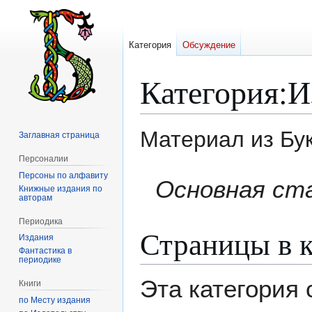
Категория
Обсуждение
Категория
:
И
Материал из Бу
Заглавная страница
Персоналии
Персоны по алфавиту
Перейти
Перейти
Основная ст
Книжные издания по
к
к
авторам
навигации
поиску
Периодика
Страницы в к
Издания
Фантастика в
периодике
Эта категория
Книги
по Месту издания