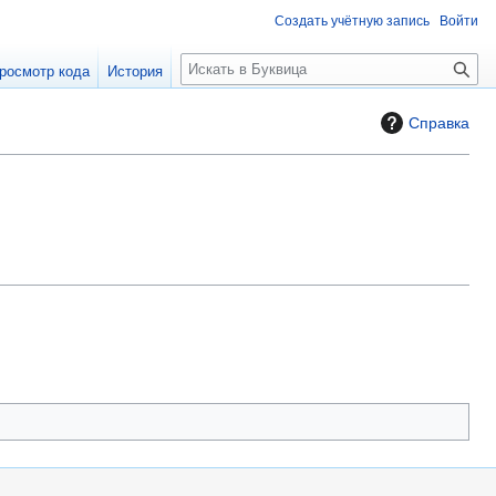
Создать учётную запись
Войти
П
росмотр кода
История
о
и
Справка
с
к