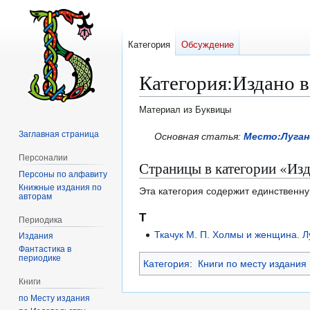
Категория
Обсуждение
Категория
:
Издано в
Материал из Буквицы
Заглавная страница
Перейти
Перейти
Основная статья:
Место:Луган
к
к
Персоналии
Страницы в категории «Изд
навигации
поиску
Персоны по алфавиту
Книжные издания по
Эта категория содержит единственну
авторам
Т
Периодика
Ткачук М. П. Холмы и женщина. 
Издания
Фантастика в
периодике
Категория
:
Книги по месту издания
Книги
по Месту издания