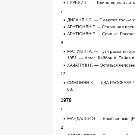
ГУРЕВИЧ Г. — Единственная ниточ
7
ДИЛАНЯН С. — Смеются только люд
АРУТЮНЯН Г. — Старинная песня о
АРУТЮНЯН Р. — Сфинкс: Рассказ
9
МАНУКЯН А. — Пути развития армя
1951. — Арм.; Шайбон А. Тайна п
ХАЧАТРЯН Г. — Остаться человек
12
СИМОНЯН К. — ДВА РАССКАЗА / Пе
68.
1979
1
МАНДАЛЯН Э. — Влюбленные: [Рас
2