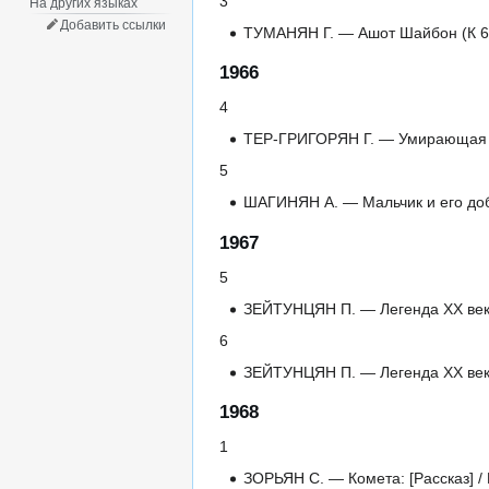
3
На других языках
Добавить ссылки
ТУМАНЯН Г. — Ашот Шайбон (К 60
1966
4
ТЕР-ГРИГОРЯН Г. — Умирающая Фл
5
ШАГИНЯН А. — Мальчик и его добр
1967
5
ЗЕЙТУНЦЯН П. — Легенда ХХ века:
6
ЗЕЙТУНЦЯН П. — Легенда ХХ века:
1968
1
ЗОРЬЯН С. — Комета: [Рассказ] / 