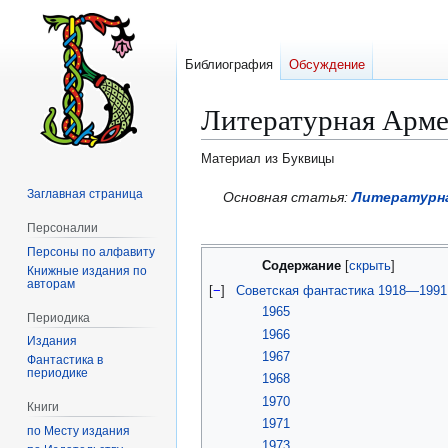
Библиография
Обсуждение
Литературная Арме
Материал из Буквицы
Заглавная страница
Перейти
Перейти
Основная статья:
Литературн
к
к
Персоналии
навигации
поиску
Персоны по алфавиту
Содержание
Книжные издания по
авторам
[
−
]
Советская фантастика 1918—1991
1965
Периодика
1966
Издания
1967
Фантастика в
периодике
1968
1970
Книги
1971
по Месту издания
1973