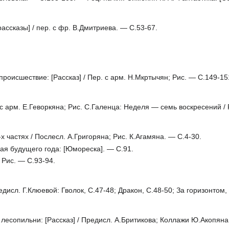
ассказы] / пер. с фр. В.Дмитриева. — С.53-67.
оисшествие: [Рассказ] / Пер. с арм. Н.Мкртычян; Рис. — С.149-15
рм. Е.Геворкяна; Рис. С.Галенца: Неделя — семь воскресений / Рис
 частях / Послесл. А.Григоряна; Рис. К.Агамяна. — С.4-30.
 будущего года: [Юмореска]. — С.91.
 Рис. — С.93-94.
сл. Г.Клюевой: Гволок, С.47-48; Дракон, С.48-50; За горизонтом, 
сопильни: [Рассказ] / Предисл. А.Бритикова; Коллажи Ю.Акопяна