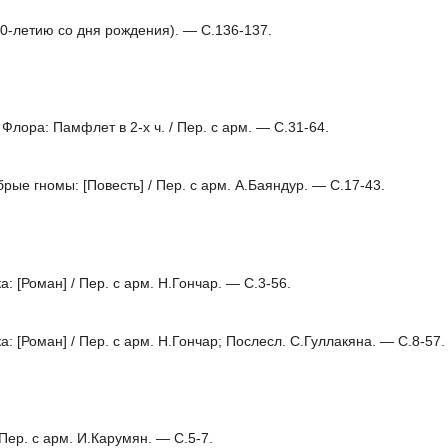
-летию со дня рождения). — С.136-137.
ора: Памфлет в 2-х ч. / Пер. с арм. — C.31-64.
ые гномы: [Повесть] / Пер. с арм. А.Баяндур. — С.17-43.
 [Роман] / Пер. с арм. Н.Гончар. — С.3-56.
 [Роман] / Пер. с арм. Н.Гончар; Послесл. С.Гуллакяна. — С.8-57.
Пер. с арм. И.Карумян. — C.5-7.