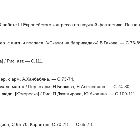
аботе III Европейского конгресса по научной фантастике. Познань. 
ер. с англ. и послесл. [«Сказки на баррикадах»] В.Гакова. — С.76-8
/ Рис. авт. — С.111.
ер. с арм. А.Ханбабяна. — С.73-74.
але марта / Пер. с арм. Н.Беркова, Н.Алексаняна. — С.74-80.
люди: [Юмореска] / Рис. П.Джангирова, Ю.Акопяна. — С.109-111.
он, С.65-70; Карантин, С.70-78. — С.65-78.