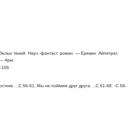
елых теней: Науч.-фантаст. роман. — Ереван: Айпетрат,
 — Арм.
-109.
стник…,С.56-61; Мы не поймем друг друга…,С.61-68. -С.56-