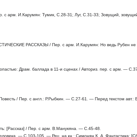
с арм. И.Карумян: Тумик, C.28-31; Луг, C.31-33; Зовущий, зовущи
ЕСКИЕ РАССКАЗЫ / Пер. с арм. И.Карумян: Но ведь Рубен не зна
стью: Драм. баллада в 11-и сценах / Авториз. пер. с арм. — С.37
весть / Пер. с англ.: Р.Рыбкин. — С.27-61. — Перед текстом авт.:
 [Рассказ] / Пер. с арм. В.Манукяна. — С.45-48.
овека. — С.103-105. — Рец. на кн.: Симонян К. А. Фантастика: [Сб.