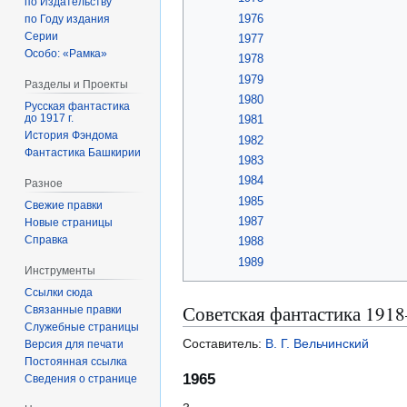
по Издательству
1976
по Году издания
Серии
1977
Особо: «Рамка»
1978
1979
Разделы и Проекты
1980
Русская фантастика
до 1917 г.
1981
История Фэндома
1982
Фантастика Башкирии
1983
1984
Разное
1985
Свежие правки
1987
Новые страницы
Справка
1988
1989
Инструменты
Ссылки сюда
Советская фантастика 19
Связанные правки
Служебные страницы
Составитель:
В. Г. Вельчинский
Версия для печати
Постоянная ссылка
1965
Сведения о странице