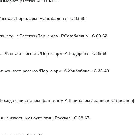
морист. рассказ. -С.110-111.
ссказ /Пер. с арм. Р.Сагабаляна. -С.83-85.
анету…: Рассказ /Пер. с арм. Р.Сагабаляна. -С.60-62.
Фантаст. повесть /Пер. с арм. А.Надирова. -С.35-66.
 Фантаст. рассказ /Пер. с арм. А.Ханбабяна. -С.33-40.
[Беседа с писателем-фантастом А.Шайбоном / Записал С.Диланян].
з известных науке птиц: Рассказ. -С.58-67.