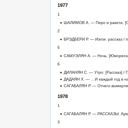
1977
1
ШАЛИМОВ А. — Перо и ракета: [О р
2
БРЭДБЕРИ Р. — Изгои: рассказ / п
5
САМУЭЛЯН А. — Ночь: [Юмореска] 
6
ДИЛАНЯН С. — Утро: [Рассказ] / П
ДАДАЯН Х. — …И каждый год в нач
САГАБАЛЯН Р. — Отчего вымерли 
1978
1
САГАБАЛЯН Р. — РАССКАЗЫ: Аукци
3