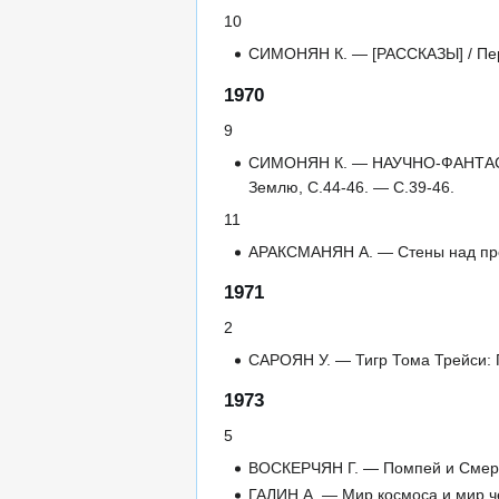
10
СИМОНЯН К. — [РАССКАЗЫ] / Пер. 
1970
9
СИМОНЯН К. — НАУЧНО-ФАНТАСТИЧ
Землю, С.44-46. — С.39-46.
11
АРАКСМАНЯН А. — Стены над пропа
1971
2
САРОЯН У. — Тигр Тома Трейси: По
1973
5
ВОСКЕРЧЯН Г. — Помпей и Смерть:
ГАЛИН А. — Мир космоса и мир чел