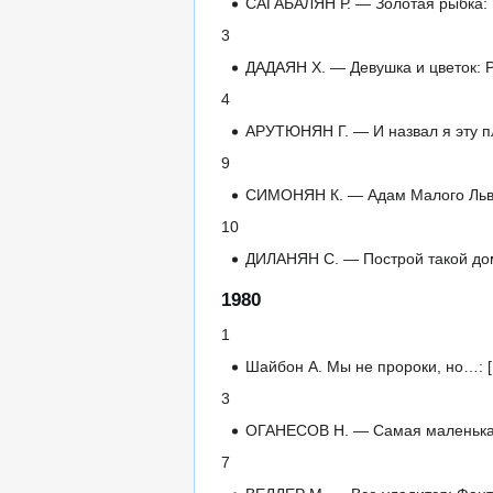
САГАБАЛЯН Р. — Золотая рыбка: Ю
3
ДАДАЯН Х. — Девушка и цветок: Ра
4
АРУТЮНЯН Г. — И назвал я эту пл
9
СИМОНЯН К. — Адам Малого Льва: 
10
ДИЛАНЯН С. — Построй такой дом:
1980
1
Шайбон А. Мы не пророки, но…: 
3
ОГАНЕСОВ Н. — Самая маленькая и
7