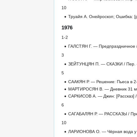
10
Труайя А. Онейроскоп; Ошибка: [р
1976
1-2
ГАЛСТЯН Г. — Предпраздничное пр
3
ЗЕЙТУНЦЯН П. — СКАЗКИ / Пер. с а
5
СААКЯН Р. — Решение: Пьеса в 2-х
МАРТИРОСЯН В. — Дневник 31 мая
САРКИСОВ А. — Джин: [Рассказ] /
6
САГАБАЛЯН Р. — РАССКАЗЫ / Преди
10
ЛАРИОНОВА О. — Чёрная вода у ле