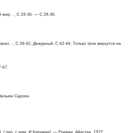
й мир…, C.33-36. — С.28-36.
л…, С.39-42; Дежурный, С.42-44; Только трое вернутся на
-67.
 Вильям Сароян.
 / пер. с арм. И.Карумян]. — Ереван: Айастан, 1972.