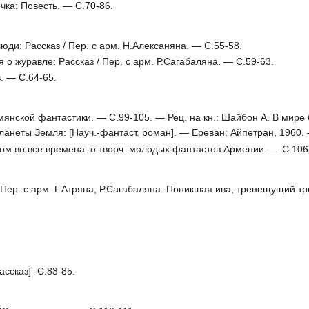
ка: Повесть. — С.70-86.
и: Рассказ / Пер. с арм. Н.Алексаняна. — С.55-58.
 журавле: Рассказ / Пер. с арм. Р.Сагабаляна. — С.59-63.
. — С.64-65.
нской фантастики. — С.99-105. — Рец. на кн.: Шайбон А. В мире б
ланеты Земля: [Науч.-фантаст. роман]. — Ереван: Айпетран, 1960.
ом во все времена: о творч. молодых фантастов Армении. — С.106
р. с арм. Г.Атряна, Р.Сагабаляна: Поникшая ива, трепещущий тро
сказ] -С.83-85.