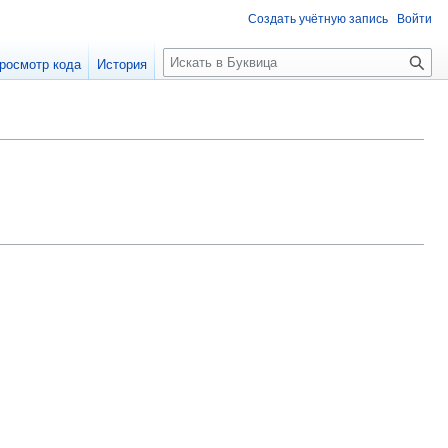
Создать учётную запись
Войти
П
росмотр кода
История
о
и
с
к