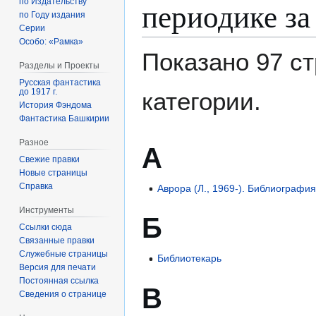
периодике за
по Издательству
по Году издания
Серии
Особо: «Рамка»
Показано 97 ст
Разделы и Проекты
Русская фантастика
до 1917 г.
категории.
История Фэндома
Фантастика Башкирии
Разное
А
Свежие правки
Новые страницы
Справка
Аврора (Л., 1969-). Библиографи
Инструменты
Б
Ссылки сюда
Связанные правки
Служебные страницы
Библиотекарь
Версия для печати
Постоянная ссылка
В
Сведения о странице