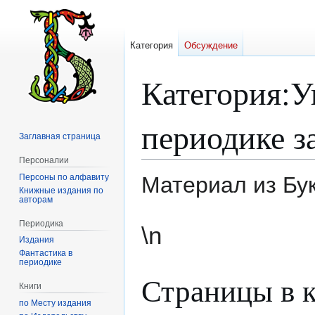
Категория
Обсуждение
Категория
:
У
периодике з
Заглавная страница
Персоналии
Персоны по алфавиту
Материал из Бу
Книжные издания по
авторам
Перейти
Перейти
Периодика
\n
к
к
Издания
навигации
поиску
Фантастика в
периодике
Страницы в к
Книги
по Месту издания