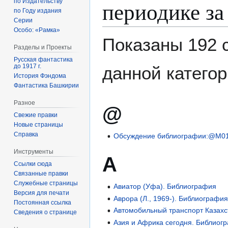
периодике за
по Издательству
по Году издания
Серии
Особо: «Рамка»
Показаны 192 
Разделы и Проекты
Русская фантастика
до 1917 г.
данной категор
История Фэндома
Фантастика Башкирии
Разное
@
Свежие правки
Новые страницы
Справка
Обсуждение библиографии:@M017
Инструменты
А
Ссылки сюда
Связанные правки
Служебные страницы
Авиатор (Уфа). Библиография
Версия для печати
Аврора (Л., 1969-). Библиографи
Постоянная ссылка
Автомобильный транспорт Казахс
Сведения о странице
Азия и Африка сегодня. Библиог