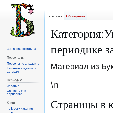
Категория
Обсуждение
Категория
:
У
периодике з
Заглавная страница
Персоналии
Персоны по алфавиту
Материал из Бу
Книжные издания по
авторам
Перейти
Перейти
Периодика
\n
к
к
Издания
навигации
поиску
Фантастика в
периодике
Страницы в к
Книги
по Месту издания