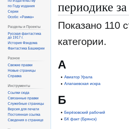
периодике за
по Издательству
по Году издания
Серии
Особо: «Рамка»
Показано 110 с
Разделы и Проекты
Русская фантастика
до 1917 г.
категории.
История Фэндома
Фантастика Башкирии
Разное
А
Свежие правки
Новые страницы
Справка
Авиатор Урала
Алапаевская искра
Инструменты
Ссылки сюда
Б
Связанные правки
Служебные страницы
Версия для печати
Берёзовский рабочий
Постоянная ссылка
БК факт (Брянск)
Сведения о странице