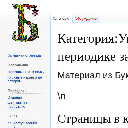
Категория
Обсуждение
Категория
:
У
периодике з
Заглавная страница
Персоналии
Персоны по алфавиту
Материал из Бу
Книжные издания по
авторам
Перейти
Перейти
Периодика
\n
к
к
Издания
навигации
поиску
Фантастика в
периодике
Страницы в к
Книги
по Месту издания