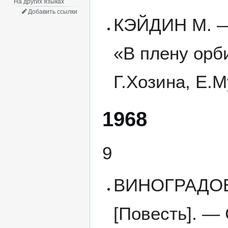
На других языках
Добавить ссылки
КЭЙДИН М. — 
«В плену орби
Г.Хозина, Е.М
1968
9
ВИНОГРАДОВ 
[Повесть]. — 