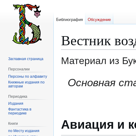
Библиография
Обсуждение
Вестник воз
Материал из Бу
Заглавная страница
Персоналии
Персоны по алфавиту
Перейти
Перейти
Основная ст
Книжные издания по
к
к
авторам
навигации
поиску
Периодика
Издания
Фантастика в
периодике
Авиация и 
Книги
по Месту издания