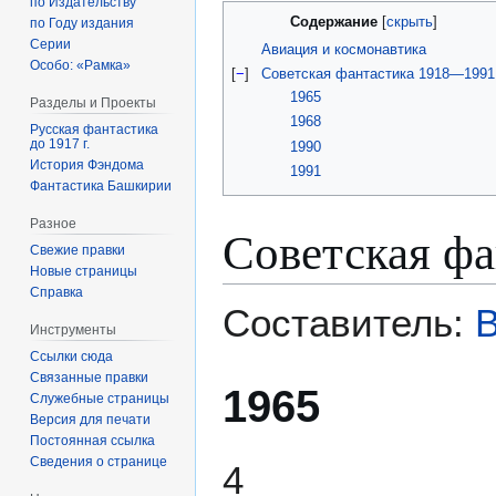
по Издательству
Содержание
по Году издания
Серии
Авиация и космонавтика
Особо: «Рамка»
[
−
]
Советская фантастика 1918—1991
1965
Разделы и Проекты
1968
Русская фантастика
до 1917 г.
1990
История Фэндома
1991
Фантастика Башкирии
Разное
Советская ф
Свежие правки
Новые страницы
Справка
Составитель:
В
Инструменты
Ссылки сюда
Связанные правки
1965
Служебные страницы
Версия для печати
Постоянная ссылка
Сведения о странице
4