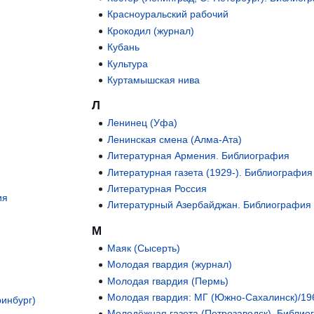
Красноуральский рабочий
Крокодил (журнал)
Кубань
Культура
Куртамышская нива
Л
Ленинец (Уфа)
Ленинская смена (Алма-Ата)
Литературная Армения. Библиография
Литературная газета (1929-). Библиография
Литературная Россия
ия
Литературный Азербайджан. Библиография
М
Маяк (Сысерть)
Молодая гвардия (журнал)
Молодая гвардия (Пермь)
Молодая гвардия: МГ (Южно-Сахалинск)/19
ринбург)
Молодёжная газета (Петрозаводск). Библио