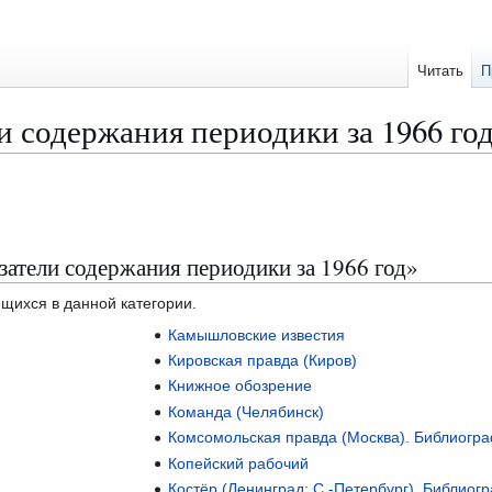
Читать
П
и содержания периодики за 1966 го
затели содержания периодики за 1966 год»
ящихся в данной категории.
Камышловские известия
Кировская правда (Киров)
Книжное обозрение
Команда (Челябинск)
Комсомольская правда (Москва). Библиогр
Копейский рабочий
Костёр (Ленинград; С.-Петербург). Библиог