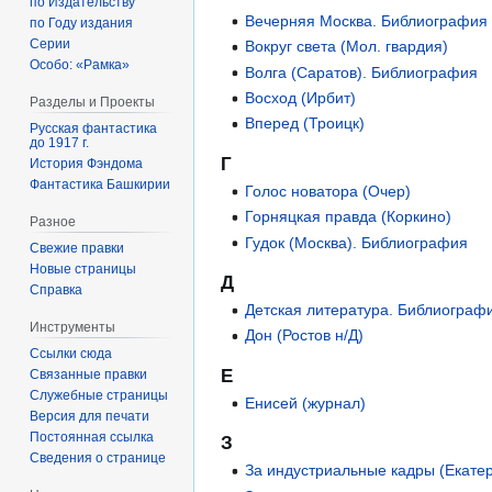
по Издательству
Вечерняя Москва. Библиография
по Году издания
Серии
Вокруг света (Мол. гвардия)
Особо: «Рамка»
Волга (Саратов). Библиография
Восход (Ирбит)
Разделы и Проекты
Вперед (Троицк)
Русская фантастика
до 1917 г.
Г
История Фэндома
Фантастика Башкирии
Голос новатора (Очер)
Горняцкая правда (Коркино)
Разное
Гудок (Москва). Библиография
Свежие правки
Новые страницы
Д
Справка
Детская литература. Библиограф
Инструменты
Дон (Ростов н/Д)
Ссылки сюда
Е
Связанные правки
Служебные страницы
Енисей (журнал)
Версия для печати
Постоянная ссылка
З
Сведения о странице
За индустриальные кадры (Екате