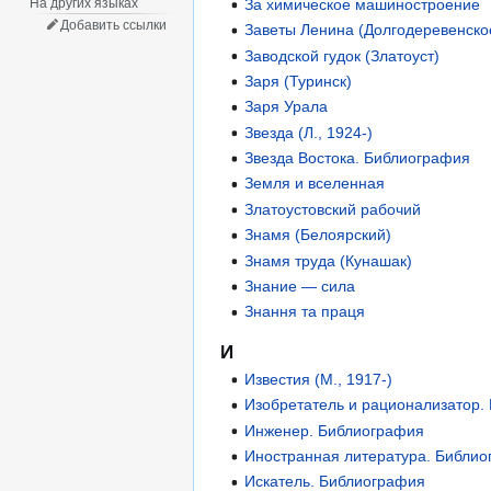
На других языках
За химическое машиностроение
Добавить ссылки
Заветы Ленина (Долгодеревенско
Заводской гудок (Златоуст)
Заря (Туринск)
Заря Урала
Звезда (Л., 1924-)
Звезда Востока. Библиография
Земля и вселенная
Златоустовский рабочий
Знамя (Белоярский)
Знамя труда (Кунашак)
Знание — сила
Знання та праця
И
Известия (М., 1917-)
Изобретатель и рационализатор.
Инженер. Библиография
Иностранная литература. Библи
Искатель. Библиография