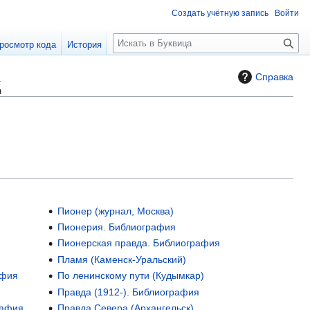
Создать учётную запись
Войти
П
росмотр кода
История
о
и
д
Справка
с
к
Пионер (журнал, Москва)
Пионерия. Библиография
Пионерская правда. Библиография
Пламя (Каменск-Уральский)
афия
По ленинскому пути (Кудымкар)
Правда (1912-). Библиография
рафия
Правда Севера (Архангельск)