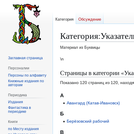
Категория
Обсуждение
Категория
:
Указател
Материал из Буквицы
Заглавная страница
Перейти
Перейти
\n
к
к
Персоналии
Страницы в категории «Ука
навигации
поиску
Персоны по алфавиту
Книжные издания по
Показано 120 страниц из 120, наход
авторам
А
Периодика
Издания
Авангард (Катав-Ивановск)
Фантастика в
периодике
Б
Берёзовский рабочий
Книги
по Месту издания
В