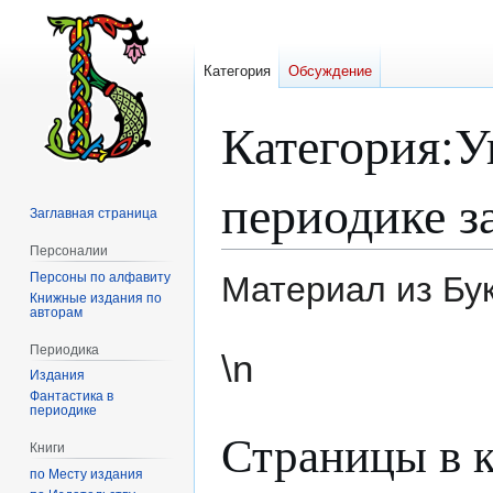
Категория
Обсуждение
Категория
:
У
периодике з
Заглавная страница
Персоналии
Персоны по алфавиту
Материал из Бу
Книжные издания по
авторам
Перейти
Перейти
Периодика
\n
к
к
Издания
навигации
поиску
Фантастика в
периодике
Страницы в к
Книги
по Месту издания