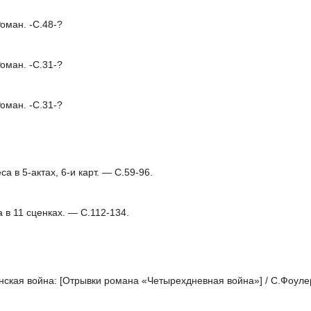
оман. -С.48-?
оман. -С.31-?
оман. -С.31-?
 в 5-актах, 6-и карт. — C.59-96.
 11 сценках. — C.112-134.
ая война: [Отрывки романа «Четырехдневная война»] / С.Фоулер-Р