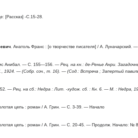
: [Рассказ] -C.15-28.
ьевич
. Анатоль Франс : [о творчестве писателя] / А. Луначарский. —
орис Анибал. — С. 155—156. —
Рец. на кн.: де-Ренье Анри. Загадоч
., 1924. — (Собр. соч., т. 16). — (Сод.: Встреча ; Запертый па
—152. —
Рец. на сб.: Недра : Лит. -худож. сб. : Кн. 6. — М. : Недра, 
Золотая цепь : роман / А. Грин. — C. 3-39. — Начало
Золотая цепь : роман / А. Грин. — C. 20-45. — Продолж. Начало: № 