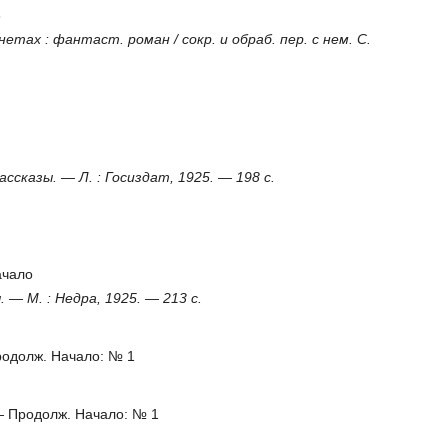
8
анетах : фантаст. роман / сокр. и обраб. пер. с нем. С.
ассказы. — Л. : Госиздат, 1925. — 198 с.
ачало
. — М. : Недра, 1925. — 213 с.
родолж. Начало: № 1
 — Продолж. Начало: № 1