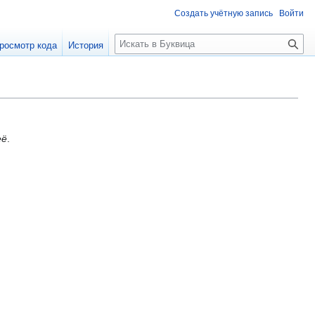
Создать учётную запись
Войти
П
росмотр кода
История
о
и
с
к
её
.