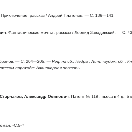
. Приключение: рассказ / Андрей Платонов. — C. 136—141
вич
. Фантастические мечты : рассказ / Леонид Завадовский. — C. 4
обранов. — С. 204—205. —
Рец. на сб.: Недра : Лит. -худож. сб. : 
лжском пароходе: Авантюрная повесть
Старчаков, Александр Осипович
. Патент № 119 : пьеса в 4 д., 5 
оман. -С.5-?