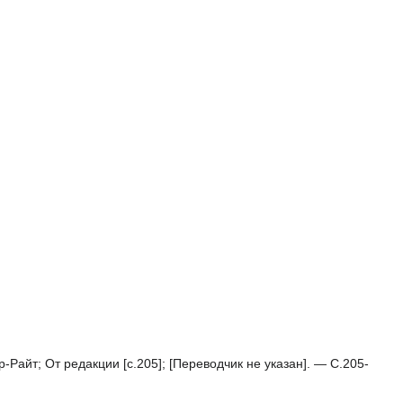
айт; От редакции [с.205]; [Переводчик не указан]. — С.205-