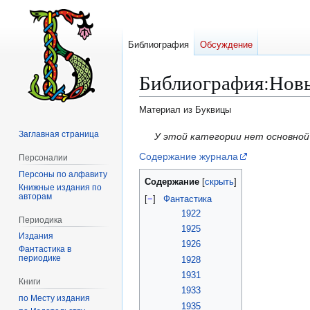
Библиография
Обсуждение
Библиография
:
Нов
Материал из Буквицы
Заглавная страница
Перейти
Перейти
У этой категории нет основно
к
к
Содержание журнала
Персоналии
навигации
поиску
Персоны по алфавиту
Содержание
Книжные издания по
авторам
[
−
]
Фантастика
1922
Периодика
1925
Издания
1926
Фантастика в
периодике
1928
1931
Книги
1933
по Месту издания
1935