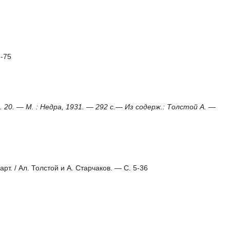
3-75
Кн. 20. — М. : Недра, 1931. — 292 с.— Из содерж.: Толстой А. —
карт. / Ал. Толстой и А. Старчаков. — C. 5-36