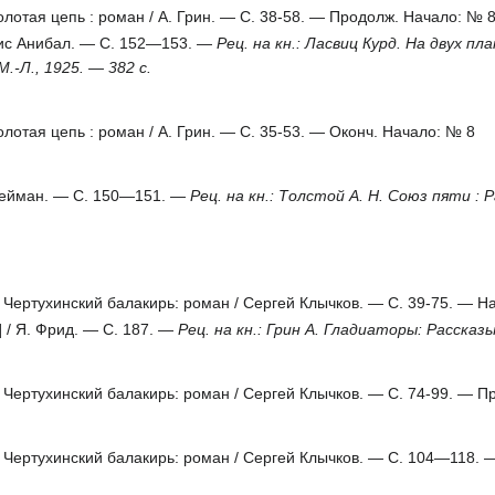
Золотая цепь : роман / А. Грин. — C. 38-58. — Продолж. Начало: № 
орис Анибал. — С. 152—153. —
Рец. на кн.: Ласвиц Курд. На двух пл
.-Л., 1925. — 382 с.
Золотая цепь : роман / А. Грин. — C. 35-53. — Оконч. Начало: № 8
 Нейман. — С. 150—151. —
Рец. на кн.: Толстой А. Н. Союз пяти : Р
 Чертухинский балакирь: роман / Сергей Клычков. — С. 39-75. — Н
] / Я. Фрид. — С. 187. —
Рец. на кн.: Грин А. Гладиаторы: Рассказы
 Чертухинский балакирь: роман / Сергей Клычков. — С. 74-99. — П
 Чертухинский балакирь: роман / Сергей Клычков. — С. 104—118.