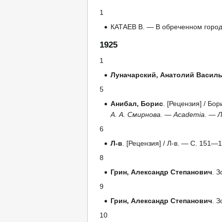
1
КАТАЕВ В. — В обреченном городе
1925
1
Луначарский, Анатолий Васил
5
Анибал, Борис
. [Рецензия] / Б
А. А. Смирнова. — Academia. — Л
6
Л-в
. [Рецензия] / Л-в. — С. 151
8
Грин, Александр Степанович
. 
9
Грин, Александр Степанович
. 
10