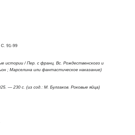
 С. 91-99
ные истории / Пер. с франц. Вс. Рождественского и
вильон ; Марселина или фантастическое наказание)
1925. — 230 с. (из сод.: М. Булгаков. Роковые яйца)
8