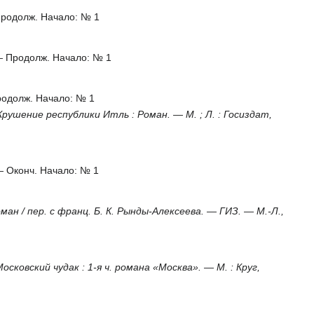
Продолж. Начало: № 1
 — Продолж. Начало: № 1
родолж. Начало: № 1
. Крушение республики Итль : Роман. — М. ; Л. : Госиздат,
— Оконч. Начало: № 1
ман / пер. с франц. Б. К. Рынды-Алексеева. — ГИЗ. — М.-Л.,
Московский чудак : 1-я ч. романа «Москва». — М. : Круг,