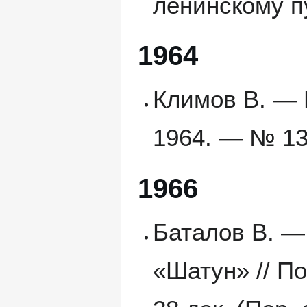
ленинскому п
1964
Климов В. — 
1964. — № 132
1966
Баталов В. —
«Шатун» // П