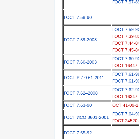
ГОСТ 7.57-8
ГОСТ 7.58-90
ГОСТ 7.59-9
ГОСТ 7.39-8
ГОСТ 7.59-2003
ГОСТ 7.44-8
ГОСТ 7.45-8
ГОСТ 7.60-9
ГОСТ 7.60-2003
ГОСТ 16447
ГОСТ 7.61-9
ГОСТ Р 7.0.61-2011
ГОСТ 7.61-9
ГОСТ 7.62-9
ГОСТ 7.62–2008
ГОСТ 16347
ГОСТ 7.63-90
ОСТ 41-09-2
ГОСТ 7.64-9
ГОСТ ИСО 8601-2001
ГОСТ 24520
ГОСТ 7.65-92