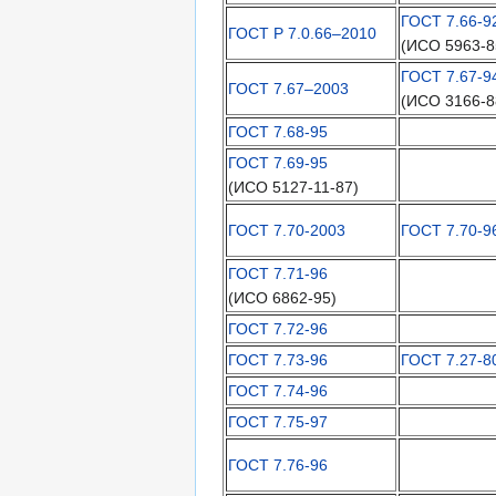
ГОСТ 7.66-9
ГОСТ Р 7.0.66–2010
(ИСО 5963-8
ГОСТ 7.67-9
ГОСТ 7.67–2003
(ИСО 3166-8
ГОСТ 7.68-95
ГОСТ 7.69-95
(ИСО 5127-11-87)
ГОСТ 7.70-2003
ГОСТ 7.70-9
ГОСТ 7.71-96
(ИСО 6862-95)
ГОСТ 7.72-96
ГОСТ 7.73-96
ГОСТ 7.27-8
ГОСТ 7.74-96
ГОСТ 7.75-97
ГОСТ 7.76-96