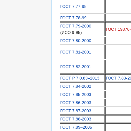
ГОСТ 7.77-98
ГОСТ 7.78-99
ГОСТ 7.79-2000
ГОСТ 19876
(ИСО 9-95)
ГОСТ 7.80-2000
ГОСТ 7.81-2001
ГОСТ 7.82-2001
ГОСТ Р 7.0.83–2013
ГОСТ 7.83-2
ГОСТ 7.84-2002
ГОСТ 7.85-2003
ГОСТ 7.86-2003
ГОСТ 7.87-2003
ГОСТ 7.88-2003
ГОСТ 7.89–2005