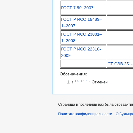
ГОСТ 7.90–2007
ГОСТ Р ИСО 15489–
1–2007
ГОСТ Р ИСО 23081–
1–2008
ГОСТ Р ИСО 22310-
2009
СТ СЭВ 251-
Обозначения:
1,0
1,1
1,2
↑
Отменен
Страница в последний раз была отредактир
Политика конфиденциальности
О Буквица