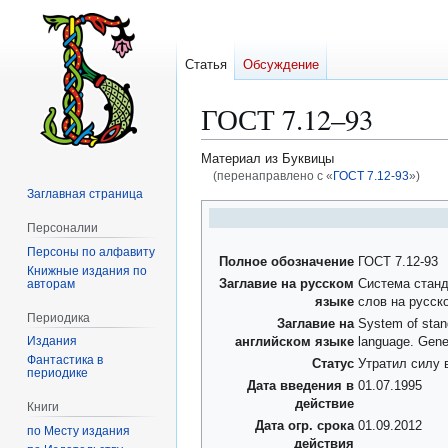
Статья
Обсуждение
ГОСТ 7.12–93
Материал из Буквицы
(перенаправлено с «
ГОСТ 7.12-93
»)
Заглавная страница
Перейти
Перейти
Персоналии
к
к
Персоны по алфавиту
навигации
поиску
Полное обозначение
ГОСТ 7.12-93
Книжные издания по
авторам
Заглавие на русском
Система станд
языке
слов на русск
Периодика
Заглавие на
System of stand
Издания
английском языке
language. Gene
Фантастика в
Статус
Утратил силу 
периодике
Дата введения в
01.07.1995
действие
Книги
Дата огр. срока
01.09.2012
по Месту издания
действия