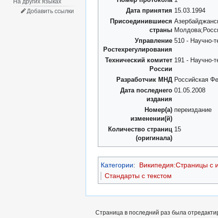
На других языках
Дата принятия
15.03.1994
Добавить ссылки
Присоединившиеся
Азербайджанск
страны
Молдова;Росси
Управление
510 - Научно-
Ростехрегулирования
Технический комитет
191 - Научно-
России
Разработчик МНД
Российская Ф
Дата последнего
01.05.2008
издания
Номер(а)
переиздание
изменении(й)
Количество страниц
15
(оригинала)
Категории
:
Википедия:Страницы с 
Стандарты с текстом
Страница в последний раз была отредактир