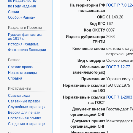
по Издательству
На территории РФ
ГОСТ Р 7.0.12
по Году издания
пользоваться
Серии
ОКС
01.140.20
Особо: «Рамка»
Код КГС
Т62
Разделы и Проекты
Код ОКСТУ
0007
Русская фантастика
Индекс рубрикатора
2053
до 1917 г.
ГРНТИ
История Фэндома
Ключевые слова
система станд
Фантастика Башкирии
встречающиес
Разное
Вид стандарта
Основополага
Обозначение
ГОСТ 7.12-77
Свежие правки
заменяемого(ых)
Новые страницы
Справка
Примечание
Утратил силу 
Нормативные ссылки
ISO 832:1975
Инструменты
на: ISO
Ссылки сюда
Нормативные ссылки
ГОСТ 7.1-2003
Связанные правки
на: ГОСТ
Служебные страницы
Документ внесен
Госстандарт Р
Версия для печати
организацией СНГ
Постоянная ссылка
Документ принят
Межгосударств
Сведения о странице
организацией СНГ
Номер протокола
1