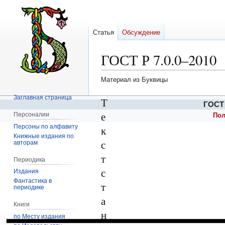
Статья
Обсуждение
ГОСТ Р 7.0.0–2010
Материал из Буквицы
Заглавная страница
Перейти
Перейти
Т
ГОСТ 
к
к
е
Персоналии
Пол
навигации
поиску
Персоны по алфавиту
к
Книжные издания по
с
авторам
т
Периодика
с
Издания
Фантастика в
т
периодике
а
Книги
н
по Месту издания