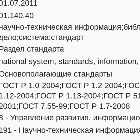
01.07.2011
01.140.40
научно-техническая информация;библ
дело;система;стандарт
Раздел стандарта
national system, standards, information, 
Основополагающие стандарты
ГОСТ Р 1.0-2004;ГОСТ Р 1.2-2004;ГОС
1.12-2004;ГОСТ Р 1.13-2004;ГОСТ Р 5
2001;ГОСТ 7.55-99;ГОСТ Р 1.7-2008
3 - Управление развития, информацио
191 - Научно-техническая информация