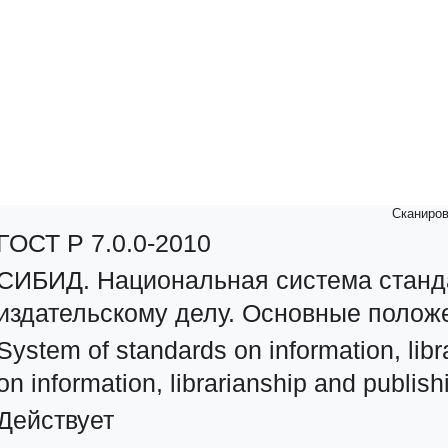
Сканиров
ГОСТ Р 7.0.0-2010
СИБИД. Национальная система станд
издательскому делу. Основные полож
System of standards on information, libr
on information, librarianship and publish
Действует