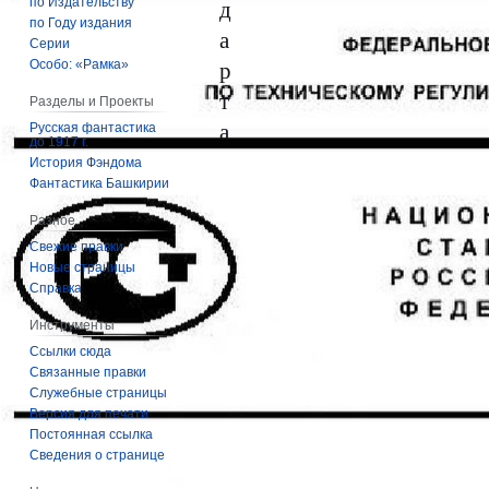
д
по Издательству
по Году издания
а
Серии
р
Особо: «Рамка»
т
Разделы и Проекты
а
Русская фантастика
до 1917 г.
История Фэндома
Фантастика Башкирии
Разное
Свежие правки
Новые страницы
Справка
Инструменты
Ссылки сюда
Связанные правки
Служебные страницы
Версия для печати
Постоянная ссылка
Сведения о странице