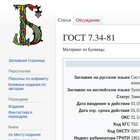
Статья
Обсуждение
ГОСТ 7.34-81
Материал из Буквицы
Заглавная страница
Перейти
Перейти
к
к
Персоналии
навигации
поиску
Заглавие на русском языке
Сист
Персоны по алфавиту
изои
Книжные издания по
авторам
Заглавие на английском языке
Syste
Статус
Зам
Периодика
Дата введения в действие
01.0
Издания
Дата огр. срока действия
01.0
Фантастика в
периодике
ОКС
01.1
Код КГС
Т62
Книги
Код ОКСТУ
0007
по Месту издания
Индекс рубрикатора ГРНТИ
1951