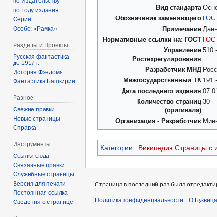
по Издательству
Вид стандарта
Осн
по Году издания
Обозначение заменяющего
ГОСТ
Серии
Особо: «Рамка»
Примечание
Данн
Нормативные ссылки на: ГОСТ
ГОСТ
Разделы и Проекты
Управление
510 
Русская фантастика
Ростехрегулирования
до 1917 г.
Разработчик МНД
Росс
История Фэндома
Межгосударственный ТК
191 
Фантастика Башкирии
Дата последнего издания
07.0
Разное
Количество страниц
30
Свежие правки
(оригинала)
Новые страницы
Организация - Разработчик
Мин
Справка
Инструменты
Категории
:
Википедия:Страницы с 
Ссылки сюда
Связанные правки
Служебные страницы
Версия для печати
Страница в последний раз была отредактир
Постоянная ссылка
Политика конфиденциальности
О Буквица
Сведения о странице