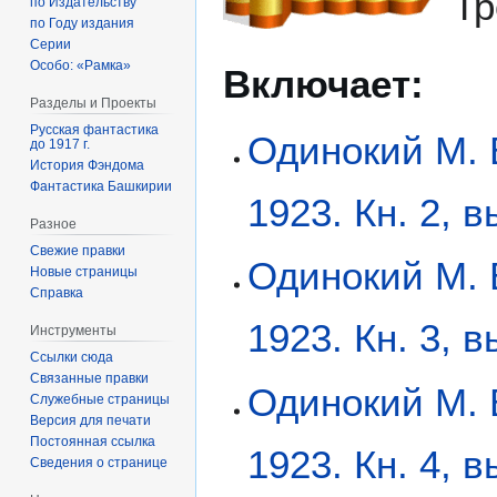
Тр
по Издательству
по Году издания
Серии
Особо: «Рамка»
Включает:
Разделы и Проекты
Русская фантастика
Одинокий М. 
до 1917 г.
История Фэндома
Фантастика Башкирии
1923. Кн. 2, в
Разное
Свежие правки
Одинокий М. 
Новые страницы
Справка
1923. Кн. 3, в
Инструменты
Ссылки сюда
Связанные правки
Одинокий М. 
Служебные страницы
Версия для печати
Постоянная ссылка
1923. Кн. 4, в
Сведения о странице