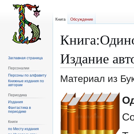
Книга
Обсуждение
Книга
:
Одино
Издание авт
Заглавная страница
Персоналии
Персоны по алфавиту
Материал из Бу
Книжные издания по
авторам
Перейти
Перейти
Периодика
О
к
к
Издания
навигации
поиску
Фантастика в
периодике
Со
Книги
по Месту издания