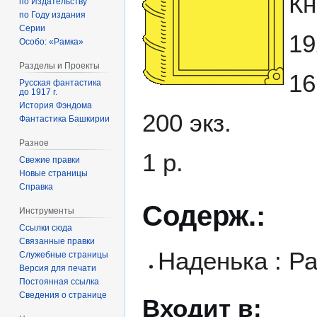
Кн
по Издательству
по Году издания
Серии
19
Особо: «Рамка»
Разделы и Проекты
16
Русская фантастика
до 1917 г.
История Фэндома
200 экз.
Фантастика Башкирии
Разное
1 р.
Свежие правки
Новые страницы
Справка
Содерж.:
Инструменты
Ссылки сюда
Связанные правки
Наденька : Ра
Служебные страницы
Версия для печати
Постоянная ссылка
Сведения о странице
Входит в: