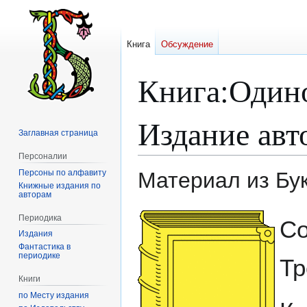
Книга
Обсуждение
Книга
:
Одино
Издание авто
Заглавная страница
Персоналии
Персоны по алфавиту
Материал из Бу
Книжные издания по
авторам
Перейти
Перейти
Периодика
Со
к
к
Издания
навигации
поиску
Фантастика в
периодике
Тр
Книги
по Месту издания