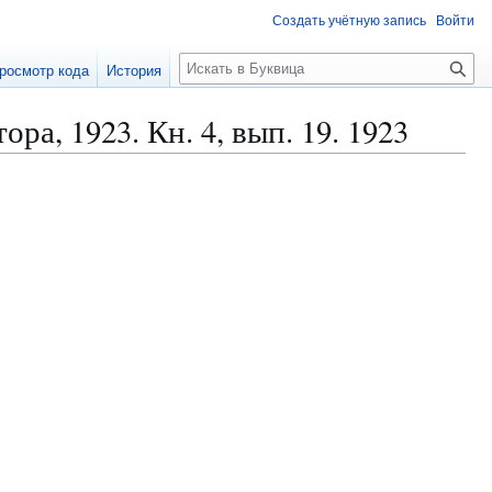
Создать учётную запись
Войти
П
росмотр кода
История
о
и
а, 1923. Кн. 4, вып. 19. 1923
с
к