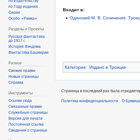
по Издательству
по Году издания
Входит в:
Серии
Одинокий М. В. Сочинения. Троиц
Особо: «Рамка»
Разделы и Проекты
Русская фантастика
до 1917 г.
История Фэндома
Фантастика Башкирии
Разное
Категория
:
Издано в Троицке
Свежие правки
Новые страницы
Справка
Страница в последний раз была отредактир
Инструменты
Ссылки сюда
Политика конфиденциальности
О Буквица
Связанные правки
Служебные страницы
Версия для печати
Постоянная ссылка
Сведения о странице