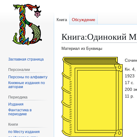
Книга
Обсуждение
Книга
:
Одинокий М. 
Материал из Буквицы
Заглавная страница
Перейти
Перейти
Сочин
к
к
Кн. 4,
Персоналии
навигации
поиску
1923
Персоны по алфавиту
17 с.
Книжные издания по
авторам
200 эк
11 р.
Периодика
Издания
Фантастика в
периодике
Книги
по Месту издания