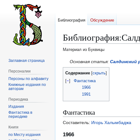
Библиография
Обсуждение
Библиография
:
Салд
Материал из Буквицы
Заглавная страница
Перейти
Перейти
Основная статья:
Салдинский 
к
к
Персоналии
Содержание
навигации
поиску
Персоны по алфавиту
[
−
]
Фантастика
Книжные издания по
1966
авторам
1991
Периодика
Издания
Фантастика
Фантастика в
периодике
Составитель:
Игорь Халымбаджа
Книги
1966
по Месту издания