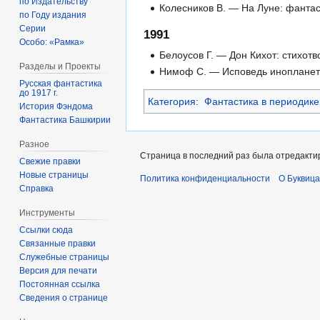
по Издательству
Колесников В. — На Луне: фантас
по Году издания
Серии
1991
Особо: «Рамка»
Белоусов Г. — Дон Кихот: стихот
Разделы и Проекты
Нимоф С. — Исповедь инопланетя
Русская фантастика
до 1917 г.
Категория
:
Фантастика в периодике
История Фэндома
Фантастика Башкирии
Разное
Страница в последний раз была отредактир
Свежие правки
Новые страницы
Политика конфиденциальности
О Буквица
Справка
Инструменты
Ссылки сюда
Связанные правки
Служебные страницы
Версия для печати
Постоянная ссылка
Сведения о странице