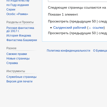
по Издательству
по Году издания
Следующие страницы ссылаются на
Серии
Показан 1 элемент.
Особо: «Рамка»
Просмотреть (
предыдущие 50
|
след
Разделы и Проекты
Салдинский рабочий
(
← ссылки
)
Русская фантастика
до 1917 г.
Просмотреть (
предыдущие 50
|
след
История Фэндома
Фантастика Башкирии
Разное
Политика конфиденциальности
О Буквица
Свежие правки
Новые страницы
Справка
Инструменты
Служебные страницы
Версия для печати