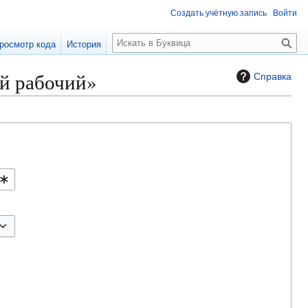
Создать учётную запись
Войти
П
росмотр кода
История
о
и
й рабочий»
Справка
с
к