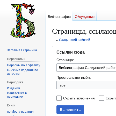
Библиография
Обсуждение
Страницы, ссылающ
←
Салдинский рабочий
Перейти
Перейти
Заглавная страница
Ссылки сюда
к
к
Персоналии
Страница:
навигации
поиску
Персоны по алфавиту
Книжные издания по
авторам
Пространство имён:
Периодика
все
Издания
Фантастика в
периодике
Скрыть включения
Скрыт
Книги
Выполнить
по Месту издания