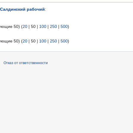
Салдинский рабочий
:
ующие 50
) (
20
|
50
|
100
|
250
|
500
)
ующие 50
) (
20
|
50
|
100
|
250
|
500
)
Отказ от ответственности