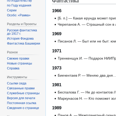
Фантастика
по Издательству
по Году издания
1966
Серии
Особо: «Рамка»
[Б. п.] — Какая ерунда может при
Черепанов А. — Страшный сон в л
Разделы и Проекты
Русская фантастика
1969
до 1917 г.
История Фэндома
Писанов Л. — Быт или не быт: юм
Фантастика Башкирии
1971
Разное
Тренкенщук И. — Подарок НИИПрыг
Свежие правки
Новые страницы
1973
Справка
Бикчентаев Р. — Меняю два дня… 
Инструменты
Ссылки сюда
1981
Связанные правки
Беспалова Г. — Не до контактов /
Служебные страницы
Версия для печати
Маркунасов Н. — Кто поможет зол
Постоянная ссылка
1989
Сведения о странице
Панов А. — Межпланетный сканда