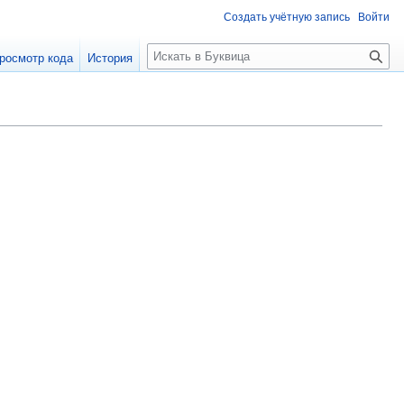
Создать учётную запись
Войти
П
росмотр кода
История
о
и
с
к