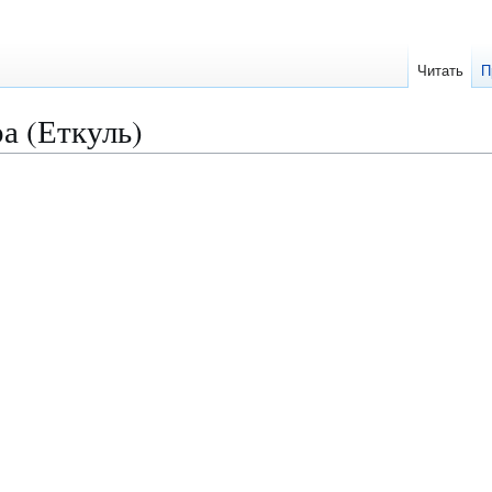
Читать
П
а (Еткуль)