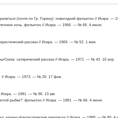
грезиться (почти по Гр. Горину): новогодний фельетон // Искра. — 
етнюю ночь: фельетон // Искра. — 1966. — № 66. 4 июня.
ористический рассказ // Искра. — 1969. — № 52. 1 мая.
Скока: сатирический рассказ // Искра. — 1971. — № 43. 10 апр.
// Искра. — 1973. — № 20. 17 фев.
/ Искра. — 1981. — № 96. 13 авг.
отой рыбке?: фельетон // Искра. — 1981. — № 66. 4 июня.
л: научно-фантастическая юмореска // Искра. — 1989. — № 80. 4 