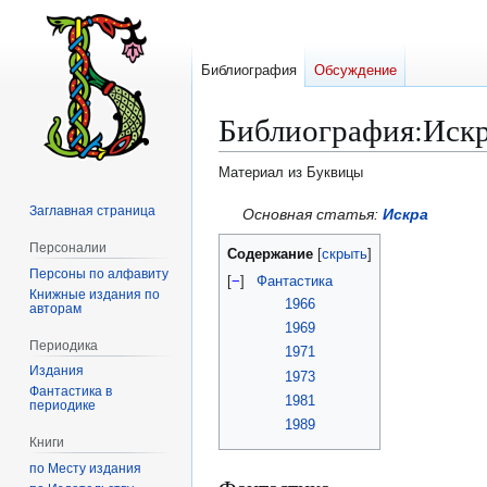
Библиография
Обсуждение
Библиография
:
Искр
Материал из Буквицы
Заглавная страница
Перейти
Перейти
Основная статья:
Искра
к
к
Персоналии
Содержание
навигации
поиску
Персоны по алфавиту
[
−
]
Фантастика
Книжные издания по
1966
авторам
1969
Периодика
1971
Издания
1973
Фантастика в
1981
периодике
1989
Книги
по Месту издания