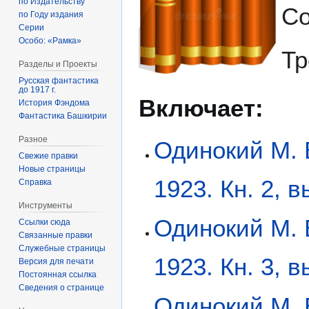
по Издательству
Со
по Году издания
Серии
Особо: «Рамка»
Тр
Разделы и Проекты
Русская фантастика
до 1917 г.
Включает:
История Фэндома
Фантастика Башкирии
Разное
Одинокий М. 
Свежие правки
Новые страницы
1923. Кн. 2, в
Справка
Инструменты
Одинокий М. 
Ссылки сюда
Связанные правки
Служебные страницы
1923. Кн. 3, в
Версия для печати
Постоянная ссылка
Сведения о странице
Одинокий М. 