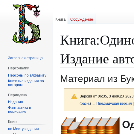
Книга
Обсуждение
Книга
:
Одино
Издание авт
Заглавная страница
Персоналии
Персоны по алфавиту
Материал из Бу
Книжные издания по
авторам
Периодика
Версия от 06:35, 3 ноября 2023
Издания
(
разн.
)
← Предыдущая версия
|
Фантастика в
периодике
Перейти
Перейти
О
Книги
к
к
по Месту издания
навигации
поиску