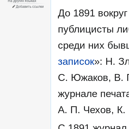
На других языках
Добавить ссылки
До 1891 вокруг
публицисты ли
среди них быв
записок
»: Н. З
С. Южаков, В. П
журнале печата
А. П. Чехов, К
С 1891 журнал