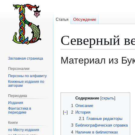
Статья
Обсуждение
Северный ве
Материал из Бу
Заглавная страница
Персоналии
Персоны по алфавиту
Перейти
Перейти
Книжные издания по
к
к
авторам
навигации
поиску
Периодика
Содержание
Издания
1
Описание
Фантастика в
[
−
]
2
История
периодике
2.1
Главные редакторы
Книги
3
Библиографическая справка
по Месту издания
4
Наличие в библиотеках