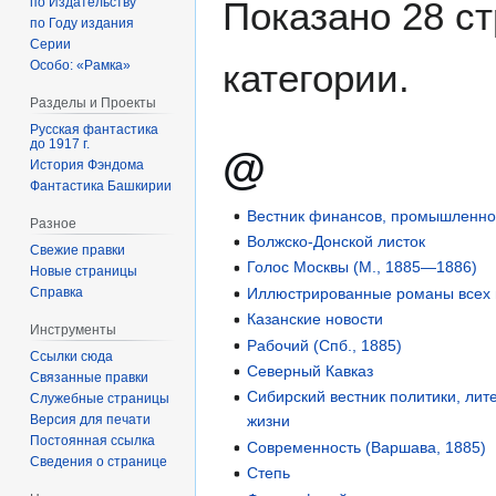
по Издательству
Показано 28 ст
по Году издания
Серии
категории.
Особо: «Рамка»
Разделы и Проекты
Русская фантастика
до 1917 г.
@
История Фэндома
Фантастика Башкирии
Вестник финансов, промышленнос
Разное
Волжско-Донской листок
Свежие правки
Голос Москвы (М., 1885—1886)
Новые страницы
Справка
Иллюстрированные романы всех
Казанские новости
Инструменты
Рабочий (Спб., 1885)
Ссылки сюда
Северный Кавказ
Связанные правки
Сибирский вестник политики, ли
Служебные страницы
Версия для печати
жизни
Постоянная ссылка
Современность (Варшава, 1885)
Сведения о странице
Степь