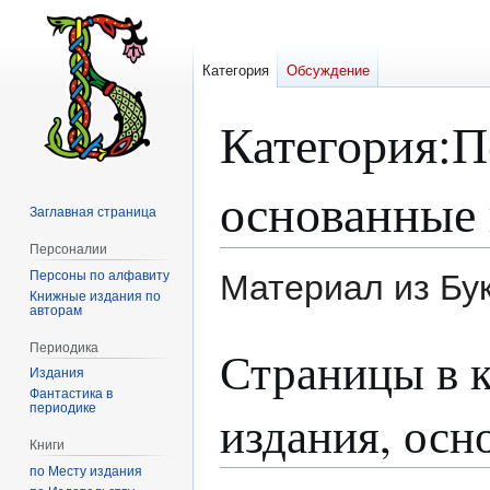
Категория
Обсуждение
Категория
:
П
основанные 
Заглавная страница
Персоналии
Персоны по алфавиту
Материал из Бу
Книжные издания по
авторам
Перейти
Перейти
Периодика
Страницы в 
к
к
Издания
навигации
поиску
Фантастика в
периодике
издания, осн
Книги
по Месту издания