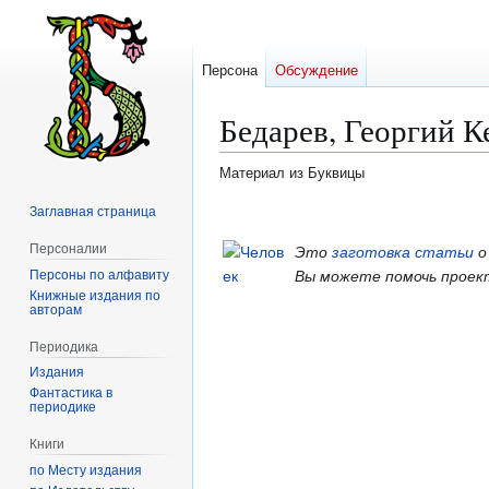
Персона
Обсуждение
Бедарев, Георгий К
Материал из Буквицы
Заглавная страница
Перейти
Перейти
к
к
Персоналии
Это
заготовка статьи
о
навигации
поиску
Персоны по алфавиту
Вы можете помочь проек
Книжные издания по
авторам
Периодика
Издания
Фантастика в
периодике
Книги
по Месту издания