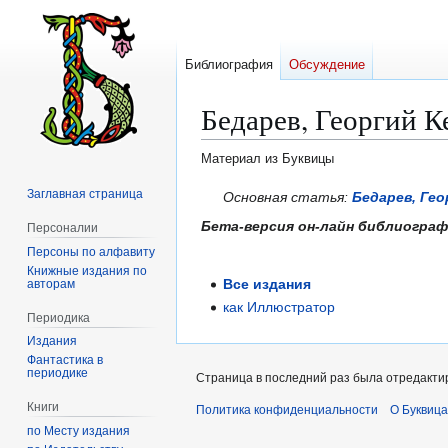
Библиография
Обсуждение
Бедарев, Георгий К
Материал из Буквицы
Заглавная страница
Перейти
Перейти
Основная статья:
Бедарев, Гео
к
к
Бета-версия он-лайн библиогра
Персоналии
навигации
поиску
Персоны по алфавиту
Книжные издания по
Все издания
авторам
как Иллюстратор
Периодика
Издания
Фантастика в
периодике
Страница в последний раз была отредактир
Книги
Политика конфиденциальности
О Буквица
по Месту издания