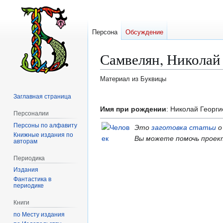
Персона
Обсуждение
Самвелян, Николай
Материал из Буквицы
Заглавная страница
Перейти
Перейти
к
к
Имя при рождении
: Николай Георг
Персоналии
навигации
поиску
Персоны по алфавиту
Это
заготовка статьи
о
Книжные издания по
Вы можете помочь проек
авторам
Периодика
Издания
Фантастика в
периодике
Книги
по Месту издания