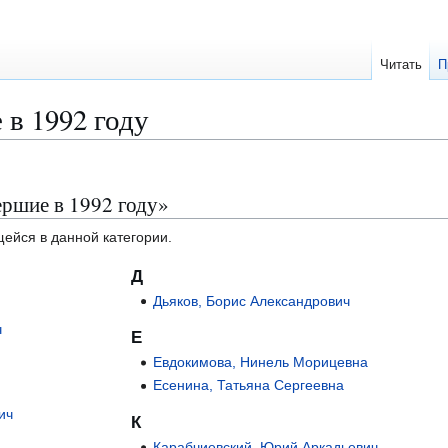
Читать
П
в 1992 году
ершие в 1992 году»
щейся в данной категории.
Д
Дьяков, Борис Александрович
ч
Е
Евдокимова, Нинель Морицевна
Есенина, Татьяна Сергеевна
ич
К
Карабчиевский, Юрий Аркадьевич