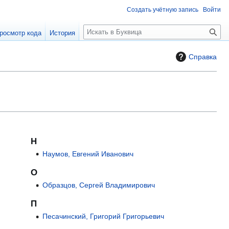
Создать учётную запись
Войти
П
росмотр кода
История
о
и
Справка
с
к
Н
Наумов, Евгений Иванович
О
Образцов, Сергей Владимирович
П
Песачинский, Григорий Григорьевич