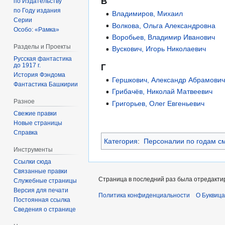
В
по Издательству
по Году издания
Владимиров, Михаил
Серии
Волкова, Ольга Александровна
Особо: «Рамка»
Воробьев, Владимир Иванович
Разделы и Проекты
Вускович, Игорь Николаевич
Русская фантастика
до 1917 г.
Г
История Фэндома
Гершкович, Александр Абрамови
Фантастика Башкирии
Грибачёв, Николай Матвеевич
Разное
Григорьев, Олег Евгеньевич
Свежие правки
Новые страницы
Справка
Категория
:
Персоналии по годам с
Инструменты
Ссылки сюда
Связанные правки
Страница в последний раз была отредактир
Служебные страницы
Версия для печати
Политика конфиденциальности
О Буквица
Постоянная ссылка
Сведения о странице