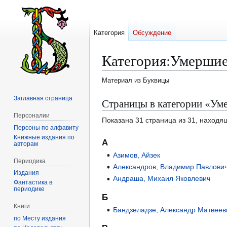
Категория
Обсуждение
Категория
:
Умершие 
Материал из Буквицы
Заглавная страница
Перейти
Перейти
Страницы в категории «Ум
к
к
Персоналии
Показана 31 страница из 31, находя
навигации
поиску
Персоны по алфавиту
Книжные издания по
А
авторам
Азимов, Айзек
Периодика
Александров, Владимир Павлови
Издания
Андраша, Михаил Яковлевич
Фантастика в
периодике
Б
Книги
Бандзеладзе, Александр Матвеев
по Месту издания