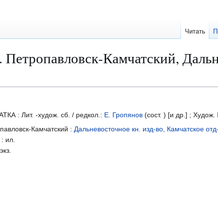
Читать
П
етропавловск-Камчатский, Дальнево
ТКА : Лит. -худож. сб. / редкол.:
Е. Гропянов
(сост. ) [и др.] ; Худож.
павловск-Камчатский :
Дальневосточное кн. изд-во, Камчатское отд
 : ил.
экз.