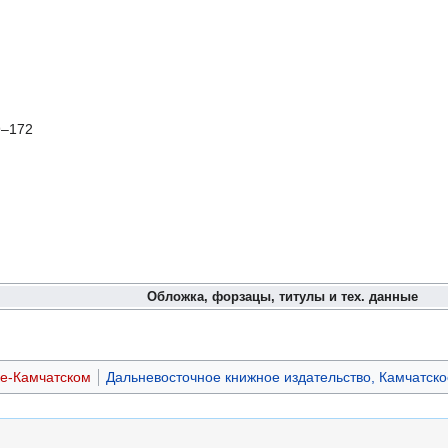
9–172
Обложка, форзацы, титулы и тех. данные
ке-Камчатском
Дальневосточное книжное издательство, Камчатск