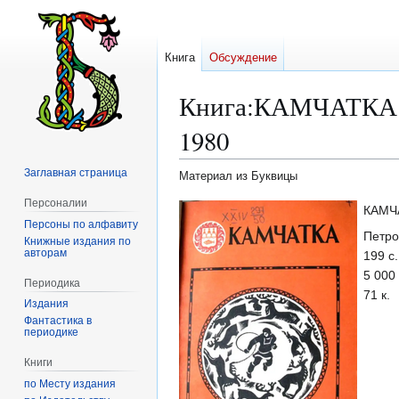
Книга
Обсуждение
Книга
:
КАМЧАТКА. П
1980
Заглавная страница
Материал из Буквицы
Персоналии
Перейти
Перейти
КАМЧА
Персоны по алфавиту
к
к
Петро
Книжные издания по
навигации
поиску
авторам
199 с.
5 000 
Периодика
71 к.
Издания
Фантастика в
периодике
Книги
по Месту издания