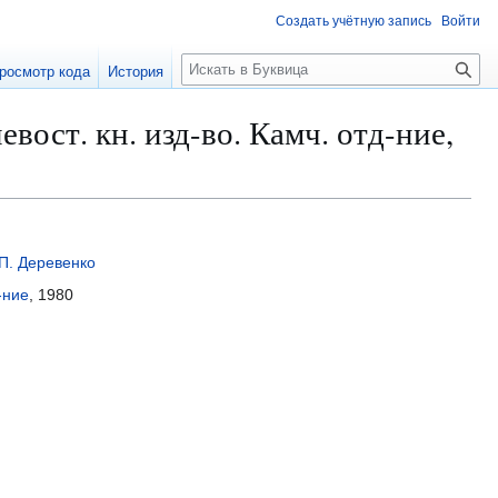
Создать учётную запись
Войти
П
росмотр кода
История
о
и
ст. кн. изд-во. Камч. отд-ние,
с
к
П. Деревенко
-ние
, 1980