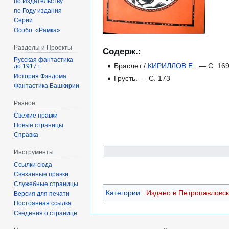
по Издательству
по Году издания
Серии
Особо: «Рамка»
Разделы и Проекты
Содерж.:
Русская фантастика
Браслет /
КИРИЛЛОВ Е.
. — С. 16
до 1917 г.
История Фэндома
Грусть. — С. 173
Фантастика Башкирии
Разное
Свежие правки
Новые страницы
Справка
Инструменты
Ссылки сюда
Связанные правки
Служебные страницы
Категории
:
Издано в Петропавловс
Версия для печати
Постоянная ссылка
Сведения о странице