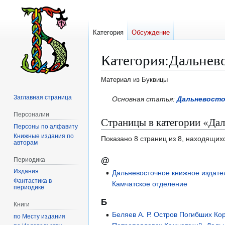
Категория
Обсуждение
Категория
:
Дальнево
Материал из Буквицы
Заглавная страница
Перейти
Перейти
Основная статья:
Дальневосто
к
к
Персоналии
Страницы в категории «Дал
навигации
поиску
Персоны по алфавиту
Книжные издания по
Показано 8 страниц из 8, находящихс
авторам
@
Периодика
Издания
Дальневосточное книжное издате
Фантастика в
Камчатское отделение
периодике
Б
Книги
Беляев А. Р. Остров Погибших Ко
по Месту издания