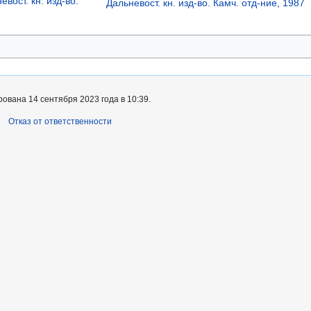
вост. кн. изд-во.
Дальневост. кн. изд-во. Камч. отд-ние, 1987
ована 14 сентября 2023 года в 10:39.
Отказ от ответственности