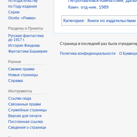
Петропавловск-Камчатский, Дальне
по Издательству
по Году издания
Камч. отд-ние, 1989
Серии
Особо: «Рамка»
Категория
:
Книги по издательствам
Разделы и Проекты
Русская фантастика
до 1917 г.
Страница в последний раз была отредактир
История Фэндома
Фантастика Башкирии
Политика конфиденциальности
О Буквица
Разное
Свежие правки
Новые страницы
Справка
Инструменты
Ссылки сюда
Связанные правки
Служебные страницы
Версия для печати
Постоянная ссылка
Сведения о странице