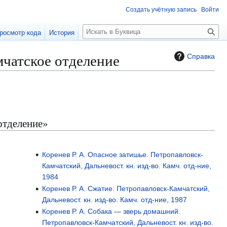
Создать учётную запись
Войти
П
росмотр кода
История
о
и
мчатское отделение
Справка
с
к
отделение»
Коренев Р. А. Опасное затишье. Петропавловск-
Камчатский, Дальневост. кн. изд-во. Камч. отд-ние,
1984
Коренев Р. А. Сжатие. Петропавловск-Камчатский,
Дальневост. кн. изд-во. Камч. отд-ние, 1987
Коренев Р. А. Собака — зверь домашний.
Петропавловск-Камчатский, Дальневост. кн. изд-во.