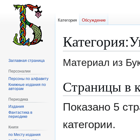
Категория
Обсуждение
Категория
:
У
Материал из Бу
Заглавная страница
Персоналии
Персоны по алфавиту
Перейти
Перейти
Страницы в 
Книжные издания по
к
к
авторам
навигации
поиску
Периодика
Показано 5 стр
Издания
Фантастика в
периодике
категории.
Книги
по Месту издания