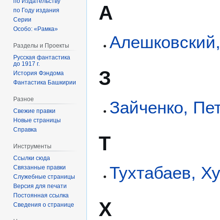
по Издательству
А
по Году издания
Серии
Особо: «Рамка»
Алешковский
Разделы и Проекты
Русская фантастика
до 1917 г.
З
История Фэндома
Фантастика Башкирии
Разное
Зайченко, Пе
Свежие правки
Новые страницы
Справка
Т
Инструменты
Ссылки сюда
Тухтабаев, Х
Связанные правки
Служебные страницы
Версия для печати
Постоянная ссылка
Х
Сведения о странице