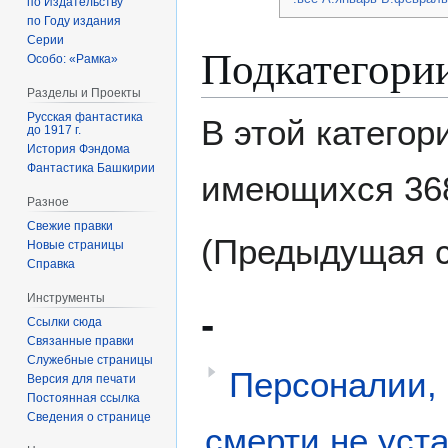
по Издательству
по Году издания
Серии
Подкатегори
Особо: «Рамка»
Разделы и Проекты
Русская фантастика
В этой категор
до 1917 г.
История Фэндома
Фантастика Башкирии
имеющихся 36
Разное
Свежие правки
(Предыдущая с
Новые страницы
Справка
Инструменты
-
Ссылки сюда
Связанные правки
Служебные страницы
Персоналии, 
Версия для печати
Постоянная ссылка
Сведения о странице
смерти не уст