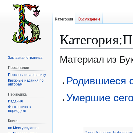
Категория
Обсуждение
Категория
:
П
Материал из Бу
Заглавная страница
Персоналии
Персоны по алфавиту
Перейти
Перейти
Родившиеся с
Книжные издания по
к
к
авторам
навигации
поиску
Умершие сего
Периодика
Издания
Фантастика в
периодике
Книги
по Месту издания
*:все
А:январь
Б:февраль