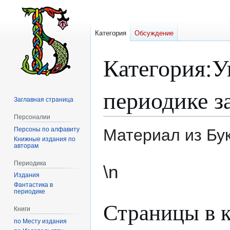
Категория
Обсуждение
Категория
:
У
периодике з
Заглавная страница
Персоналии
Персоны по алфавиту
Материал из Бу
Книжные издания по
авторам
Перейти
Перейти
Периодика
\n
к
к
Издания
навигации
поиску
Фантастика в
периодике
Страницы в к
Книги
по Месту издания