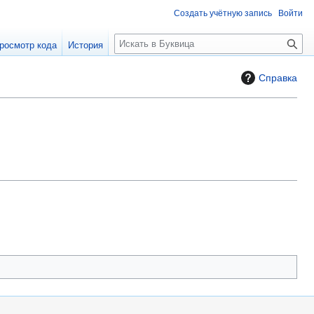
Создать учётную запись
Войти
П
росмотр кода
История
о
и
Справка
с
к