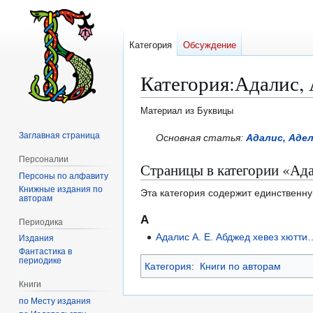
Категория
Обсуждение
Категория
:
Адалис,
Материал из Буквицы
Заглавная страница
Перейти
Перейти
Основная статья:
Адалис, Аде
к
к
Персоналии
Страницы в категории «Ад
навигации
поиску
Персоны по алфавиту
Книжные издания по
Эта категория содержит единственну
авторам
А
Периодика
Адалис А. Е. Абджед хевез хютти…
Издания
Фантастика в
периодике
Категория
:
Книги по авторам
Книги
по Месту издания