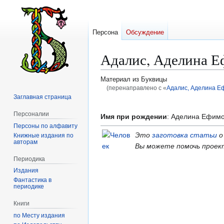
Персона
Обсуждение
Адалис, Аделина 
Материал из Буквицы
(перенаправлено с «
Адалис, Аделина Е
Заглавная страница
Перейти
Перейти
Персоналии
к
к
Имя при рождении
: Аделина Ефим
Персоны по алфавиту
навигации
поиску
Это
заготовка статьи
о
Книжные издания по
авторам
Вы можете помочь проек
Периодика
Издания
Фантастика в
периодике
Книги
по Месту издания