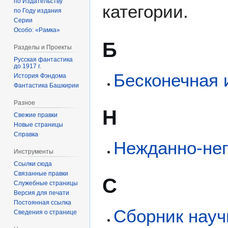
по Издательству
категории.
по Году издания
Серии
Особо: «Рамка»
Б
Разделы и Проекты
Русская фантастика
до 1917 г.
Бесконечная и
История Фэндома
Фантастика Башкирии
Разное
Н
Свежие правки
Новые страницы
Справка
Нежданно-нег
Инструменты
Ссылки сюда
Связанные правки
С
Служебные страницы
Версия для печати
Постоянная ссылка
Сборник научн
Сведения о странице