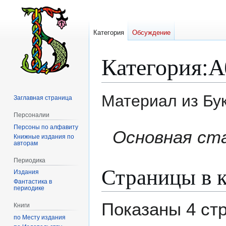
Категория
Обсуждение
Категория
:
А
Материал из Бу
Заглавная страница
Персоналии
Персоны по алфавиту
Перейти
Перейти
Основная ст
Книжные издания по
к
к
авторам
навигации
поиску
Периодика
Страницы в к
Издания
Фантастика в
периодике
Показаны 4 ст
Книги
по Месту издания