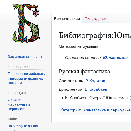
Библиография
Обсуждение
Библиография
:
Юны
Материал из Буквицы
Заглавная страница
Перейти
Перейти
Основная статья:
Юные силы
к
к
Персоналии
Русская фантастика
навигации
поиску
Персоны по алфавиту
Книжные издания по
Составитель:
Р. Кадиков
авторам
Дополнения:
В.Карабаев
Периодика
К. Анабиоз : Очерк // Юные силы (
Издания
Фантастика в
периодике
Категории
:
Фантастика в периодике
Книги
по Месту издания