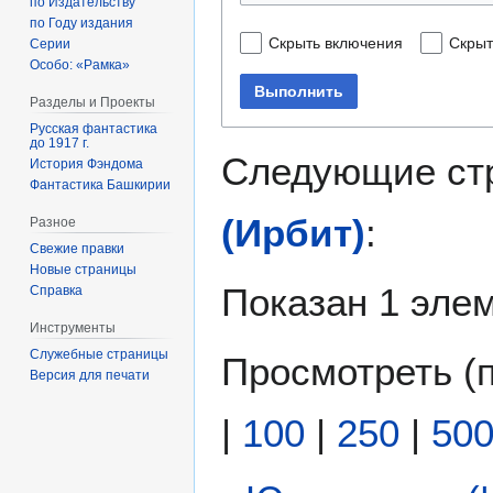
по Издательству
по Году издания
Скрыть включения
Скрыт
Серии
Особо: «Рамка»
Выполнить
Разделы и Проекты
Русская фантастика
до 1917 г.
Следующие ст
История Фэндома
Фантастика Башкирии
(Ирбит)
:
Разное
Свежие правки
Новые страницы
Показан 1 элем
Справка
Инструменты
Служебные страницы
Просмотреть (
Версия для печати
|
100
|
250
|
50