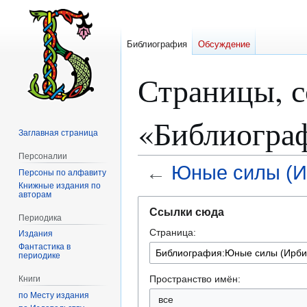
Библиография
Обсуждение
Страницы, 
«Библиогра
Заглавная страница
Персоналии
←
Юные силы (И
Персоны по алфавиту
Книжные издания по
авторам
Перейти
Перейти
Ссылки сюда
к
к
Периодика
Страница:
навигации
поиску
Издания
Фантастика в
периодике
Пространство имён:
Книги
по Месту издания
все